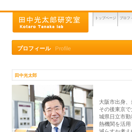
トップページ
プロフ
プロフィール
Profile
田中光太郎
大阪市出身、
その後東京で
城県日立市勤
熱機関を活用
減らすか考え